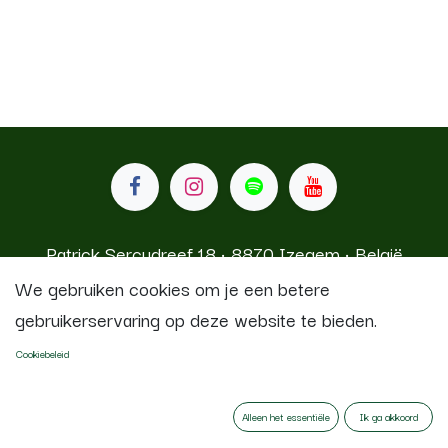
Patrick Sercudreef 18 • 8870 Izegem • België
We gebruiken cookies om je een betere
gebruikerservaring op deze website te bieden.
Koninklijke Stadsfanfaren Izegem
Cookiebeleid
Aangeboden door
- De #1
Open source e-
commerce
Alleen het essentiële
Ik ga akkoord