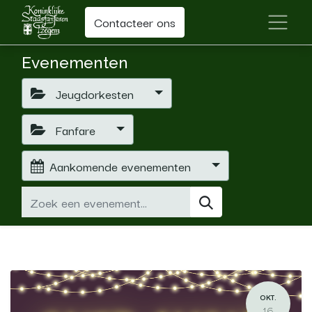
Contacteer ons
Evenementen
Jeugdorkesten
Fanfare
Aankomende evenementen
OKT.
16