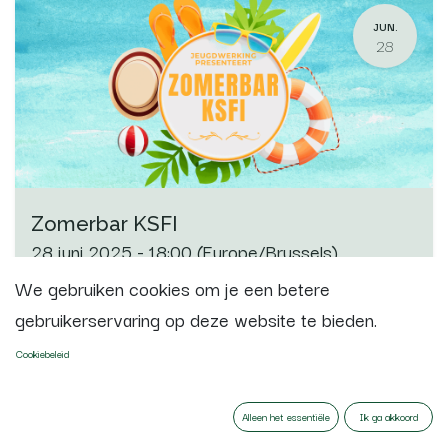
JUN.
28
Zomerbar KSFI
28 juni 2025
-
18:00
(
Europe/Brussels
)
Izegem
,
België
We gebruiken cookies om je een betere
gebruikerservaring op deze website te bieden.
BBKSFI & Euphonia
Cookiebeleid
Registraties gesloten
Alleen het essentiële
Ik ga akkoord