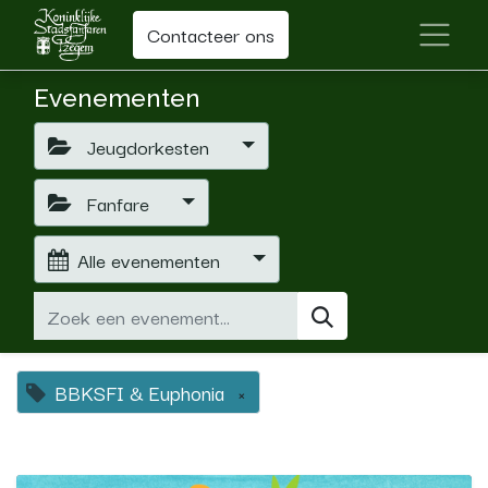
Contacteer ons
Evenementen
Jeugdorkesten
Fanfare
Alle evenementen
BBKSFI & Euphonia
×