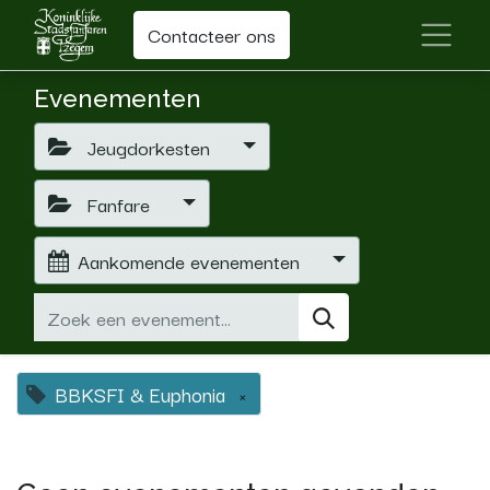
Contacteer ons
Evenementen
Jeugdorkesten
Fanfare
Aankomende evenementen
BBKSFI & Euphonia
×