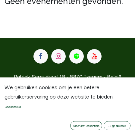
Geen evenementen gevonden.
Patrick Sercudreef 18 • 8870 Izegem • België
We gebruiken cookies om je een betere
gebruikerservaring op deze website te bieden.
Koninklijke Stadsfanfaren Izegem
Cookiebeleid
Aangeboden door
- De #1
Open source e-
commerce
Alleen het essentiële
Ik ga akkoord