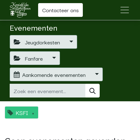
Contacteer ons
Evenementen
Jeugdorkesten
Fanfare
Aankomende evenementen
KSFI
×