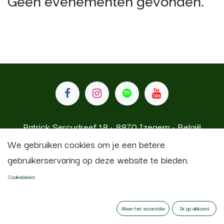
Geen evenementen gevonden.
Patrick Sercudreef 18 • 8870 Izegem • België
We gebruiken cookies om je een betere
gebruikerservaring op deze website te bieden.
Koninklijke Stadsfanfaren Izegem
Cookiebeleid
Aangeboden door
- De #1
Open source e-
commerce
Alleen het essentiële
Ik ga akkoord