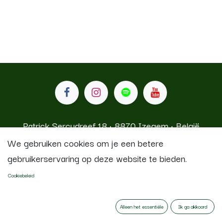
Patrick Sercudreef 18 • 8870 Izegem • België
We gebruiken cookies om je een betere
gebruikerservaring op deze website te bieden.
Koninklijke Stadsfanfaren Izegem
Cookiebeleid
Aangeboden door
- De #1
Open source e-
commerce
Alleen het essentiële
Ik ga akkoord