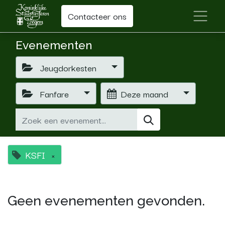
Contacteer ons
Evenementen
Jeugdorkesten
Fanfare
Deze maand
KSFI
×
Geen evenementen gevonden.