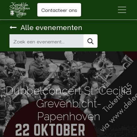
Contacteer ons
Alle evenementen
Dubbelconcert St. Cecilia
Grevenbicht-
Papenhoven