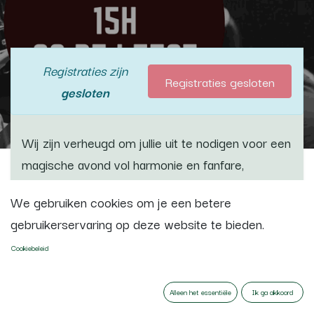
Registraties zijn
Registraties gesloten
gesloten
Wij zijn verheugd om jullie uit te nodigen voor een
magische avond vol harmonie en fanfare,
gepresenteerd door twee uitzonderlijke en
We gebruiken cookies om je een betere
internationaal erkende ensembles. Op zondag 22
gebruikerservaring op deze website te bieden.
oktober bundelen de Koninklijke Stadsfanfaren
Izegem en de Harmonie St-Cecilia Grevenbicht
Cookiebeleid
Papenhoven hun krachten in een uniek
dubbelconcert.
Alleen het essentiële
Ik ga akkoord