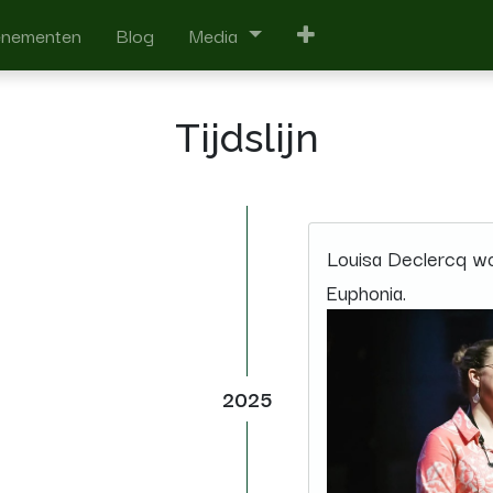
enementen
Blog
Media
Tijdslijn​
Louisa Declercq wo
Euphonia.
2025