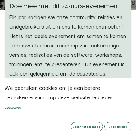
Doe mee met dit 24-uurs-evenement
Elk jaar nodigen we onze community, relaties en
eindgebruikers uit om ons te komen ontmoeten!
Het is het ideale evenement om samen te komen
en nieuwe features, roadmap van toekomstige
versies, realisaties van de software, workshops,
trainingen, enz. te presenteren... Dit evenement is
ook een gelegenheid om de casestudies,
methodologie of ontwikkelingen van onze relaties
We gebruiken cookies om je een betere
onder de aandacht te brengen. Wees erbij en
gebruikerservaring op deze website te bieden.
bekijk direct vanuit de bron de functies van de
Cookiebeleid
nieuwe versie!
Alleen het essentiële
Ik ga akkoord