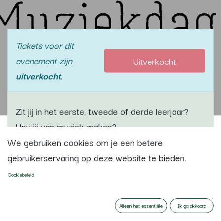
Tickets voor dit
evenement zijn
Uitverkocht
uitverkocht
.
Zit jij in het eerste, tweede of derde leerjaar?
Hou jij van muziek maken?
We gebruiken cookies om je een betere
gebruikerservaring op deze website te bieden.
Ontdek samen met ons de magie van muziek!
Cookiebeleid
Speel zo hard als je kunt en laat de muziek
bruisen!
Alleen het essentiële
Ik ga akkoord
Knutsel je eigen instrument en laat je fantasie de