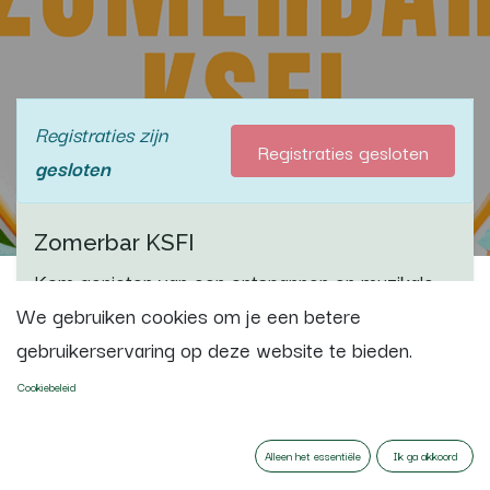
Registraties zijn
Registraties gesloten
gesloten
Zomerbar KSFI
Kom genieten van een ontspannen en muzikale
start van de vakantie in onze gezellige zomerbar!
We gebruiken cookies om je een betere
gebruikerservaring op deze website te bieden.
Laat je meevoeren door Euphonia en BBKSFI, die
Cookiebeleid
een luchtig en sfeervol concert brengen om
helemaal in de zomerse stemming te komen.
Alleen het essentiële
Ik ga akkoord