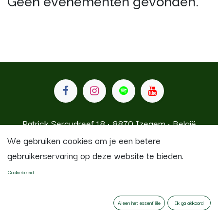
Geen evenementen gevonden.
Patrick Sercudreef 18 • 8870 Izegem • België
We gebruiken cookies om je een betere
gebruikerservaring op deze website te bieden.
Koninklijke Stadsfanfaren Izegem
Cookiebeleid
Aangeboden door
- De #1
Open source e-
commerce
Alleen het essentiële
Ik ga akkoord