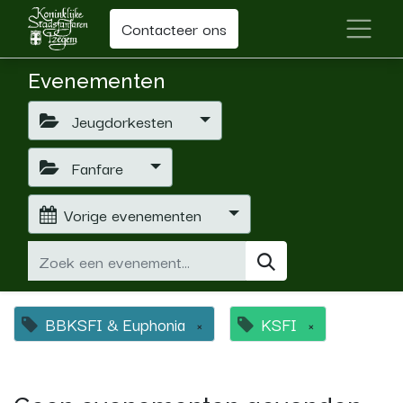
Contacteer ons
Evenementen
Jeugdorkesten
Fanfare
Vorige evenementen
BBKSFI & Euphonia
×
KSFI
×