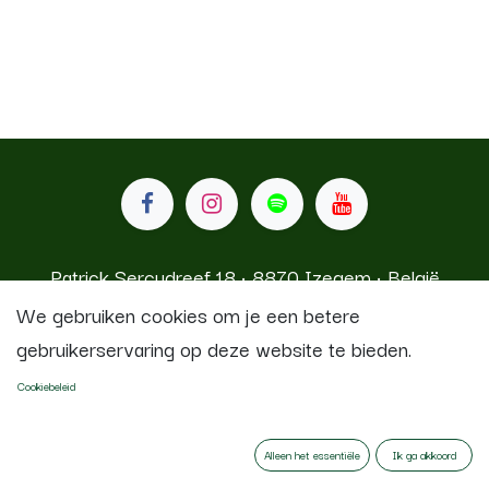
Patrick Sercudreef 18 • 8870 Izegem • België
We gebruiken cookies om je een betere
gebruikerservaring op deze website te bieden.
Koninklijke Stadsfanfaren Izegem
Cookiebeleid
Aangeboden door
- De #1
Open source e-
commerce
Alleen het essentiële
Ik ga akkoord