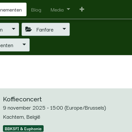
enementen
Blog
Media
en
Fanfare
menten
Koffieconcert
9 november 2025
-
15:00
(
Europe/Brussels
)
Kachtem
,
België
BBKSFI & Euphonia