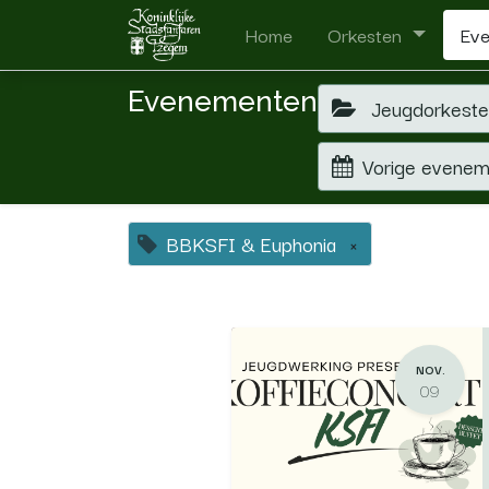
Home
Orkesten
Ev
Evenementen
Jeugdorkest
Vorige evene
BBKSFI & Euphonia
×
NOV.
09