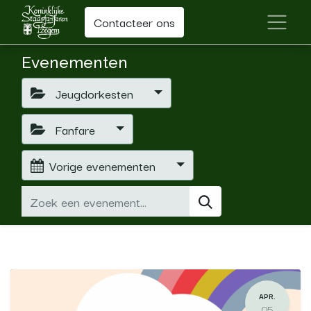
Contacteer ons
Evenementen
Jeugdorkesten
Fanfare
Vorige evenementen
APR.
05