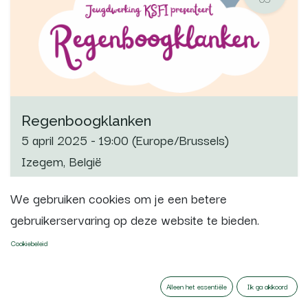
Regenboogklanken
5 april 2025
-
19:00
(
Europe/Brussels
)
Izegem
,
België
We gebruiken cookies om je een betere
Registraties gesloten
gebruikerservaring op deze website te bieden.
Cookiebeleid
MRT.
08
Alleen het essentiële
Ik ga akkoord