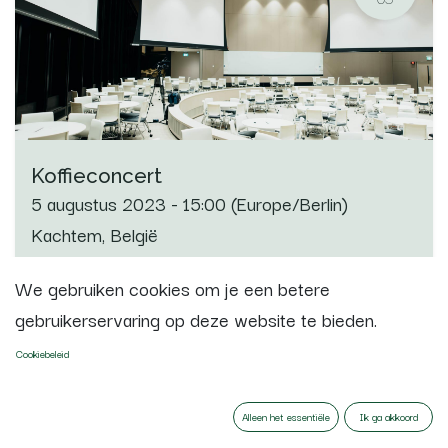
Koffieconcert
5 augustus 2023
-
15:00
(
Europe/Berlin
)
Kachtem
,
België
We gebruiken cookies om je een betere
Registraties gesloten
gebruikerservaring op deze website te bieden.
Cookiebeleid
AUG.
26
Alleen het essentiële
Ik ga akkoord