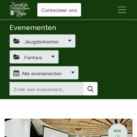
Contacteer ons
Evenementen
Jeugdorkesten
Fanfare
Alle evenementen
AUG.
05